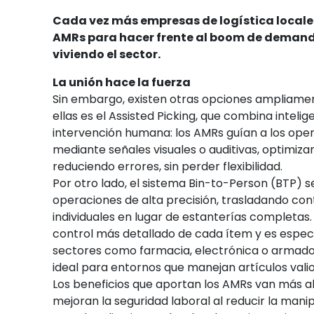
Cada vez más empresas de logística local
AMRs para hacer frente al boom de demand
viviendo el sector.
La unión hace la fuerza
Sin embargo, existen otras opciones ampliament
ellas es el Assisted Picking, que combina intelige
intervención humana: los AMRs guían a los ope
mediante señales visuales o auditivas, optimiz
reduciendo errores, sin perder flexibilidad.
Por otro lado, el sistema Bin-to-Person (BTP) 
operaciones de alta precisión, trasladando co
individuales en lugar de estanterías completas.
control más detallado de cada ítem y es especi
sectores como farmacia, electrónica o armado
ideal para entornos que manejan artículos valio
Los beneficios que aportan los AMRs van más all
mejoran la seguridad laboral al reducir la mani