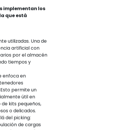
es implementan los
a que está
e utilizadas. Una de
ncia artificial con
rarios por el almacén
ando tiempos y
se enfoca en
ntenedores
 Esto permite un
almente útil en
 de kits pequeños,
sos o delicados.
á del picking:
pulación de cargas