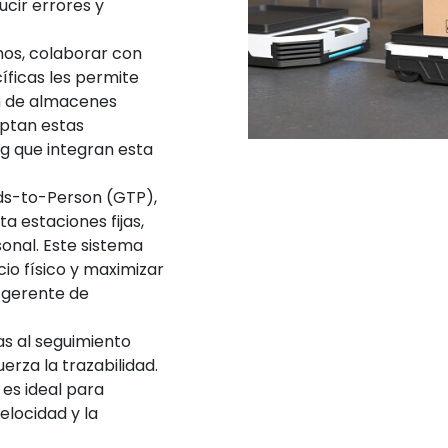
ucir errores y
nos, colaborar con
ficas les permite
ón de almacenes
ptan estas
ng que integran esta
ds-to-Person (GTP),
 estaciones fijas,
sonal. Este sistema
cio físico y maximizar
, gerente de
as al seguimiento
erza la trazabilidad.
 es ideal para
elocidad y la