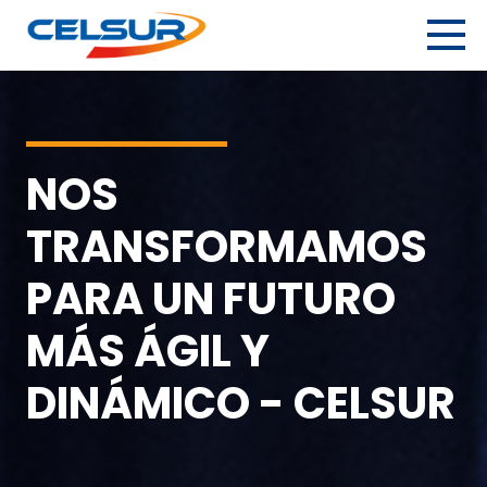
Skip
to
content
Celsur
Servicios logísticos integrales.
NOS
TRANSFORMAMOS
PARA UN FUTURO
MÁS ÁGIL Y
DINÁMICO - CELSUR