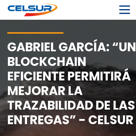
Skip
to
content
Celsur
Servicios logísticos integrales.
GABRIEL GARCÍA: “UN
BLOCKCHAIN
EFICIENTE PERMITIRÁ
MEJORAR LA
TRAZABILIDAD DE LAS
ENTREGAS” - CELSUR