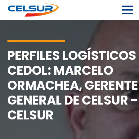
Skip
to
content
Celsur
Servicios logísticos integrales.
PERFILES LOGÍSTICOS
CEDOL: MARCELO
ORMACHEA, GERENTE
GENERAL DE CELSUR -
CELSUR