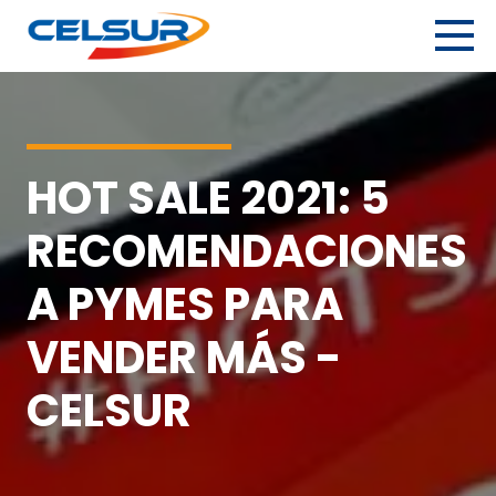
Skip
to
content
Celsur
Servicios logísticos integrales.
HOT SALE 2021: 5
RECOMENDACIONES
A PYMES PARA
VENDER MÁS -
CELSUR