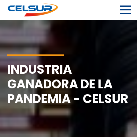
Skip
to
content
Celsur
Servicios logísticos integrales.
INDUSTRIA
GANADORA DE LA
PANDEMIA - CELSUR